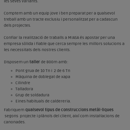
les seves variants.
Comptem amb un equip jove i ben preparat per a qualsevol
treball amb un tracte exclusiu i personalitzat per a cadascun
dels projectes.
Confiar la realització de traballs a MIASA és apostar per una
empresa sòlida i fiable que cerca sempre les millors solucions a
les necessitats dels nostres clients.
Disposem un
taller
de 800m amb:
Pont grua de 10 Tn i 2 de 6 Tn
Màquina de doblegat de xapa
Cilindre
Talladora
Grup de soldadura
Eines habituals de caldereria.
Fabriquem
qualsevol tipus de construccions metàl-liques
segons projecte i plànols del client, així com instal·lacions de
canonades.