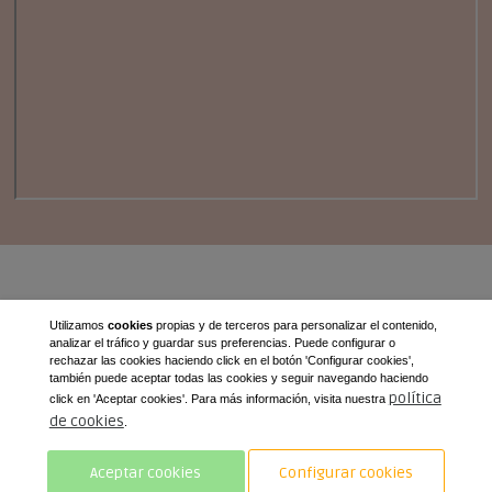
933877908 - 618898747
Utilizamos
cookies
propias y de terceros para personalizar el contenido,
analizar el tráfico y guardar sus preferencias. Puede configurar o
miasa@caldereriamiasa.com
rechazar las cookies haciendo click en el botón 'Configurar cookies',
también puede aceptar todas las cookies y seguir navegando haciendo
Manufacturas Industriales del Acero SL
política
click en 'Aceptar cookies'. Para más información, visita nuestra
AlfonsoXII 679 08918 Badalona
de cookies
.
Avís legal i política de privadesa
Aceptar cookies
Configurar cookies